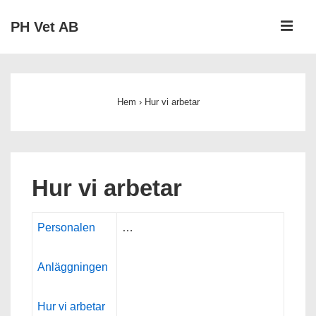
↓
ME
PH Vet AB
Hoppa
till
Huvudnavigering
huvudinnehållet
Hem
›
Hur vi arbetar
Hur vi arbetar
Personalen
…
Anläggningen
Hur vi arbetar